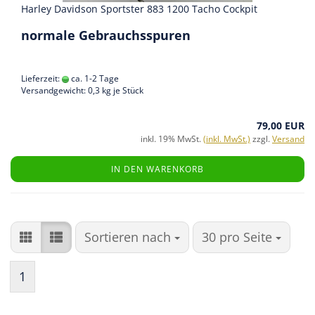
Harley Davidson Sportster 883 1200 Tacho Cockpit
normale Gebrauchsspuren
Lieferzeit:
ca. 1-2 Tage
Versandgewicht:
0,3
kg je Stück
79,00 EUR
inkl. 19% MwSt.
(inkl. MwSt.)
zzgl.
Versand
IN DEN WARENKORB
Sortieren nach
pro Seite
Sortieren nach
30 pro Seite
1