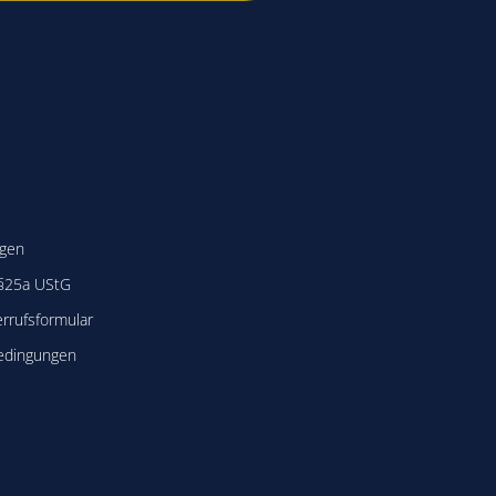
ngen
 §25a UStG
rrufsformular
edingungen