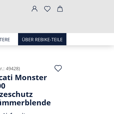
TERE
ÜBER REBIKE-TEILE
Auf
r.:
49428
)
cati Monster
den
00
Merkzettel
tzeschutz
ümmerblende