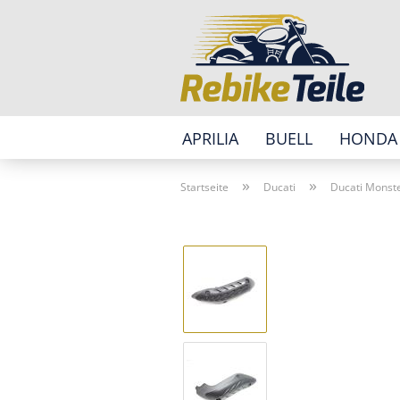
APRILIA
BUELL
HONDA
»
»
Startseite
Ducati
Ducati Monst