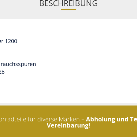
BESCHREIBUNG
er 1200
brauchsspuren
28
rradteile für diverse Marken –
Abholung und Te
Vereinbarung!