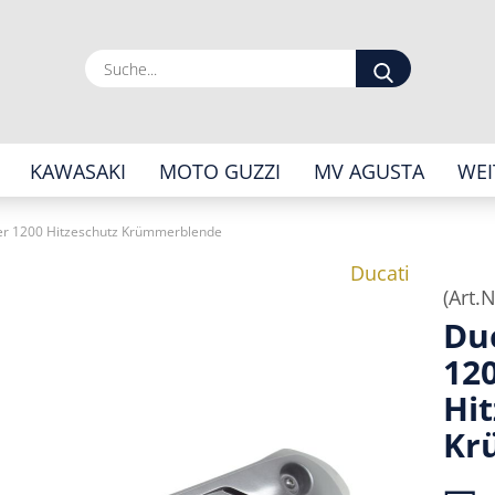
Suche...
KAWASAKI
MOTO GUZZI
MV AGUSTA
WEI
er 1200 Hitzeschutz Krümmerblende
Ducati
(Art.N
Du
12
Hi
Kr