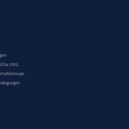
ngen
 §25a UStG
rrufsformular
edingungen