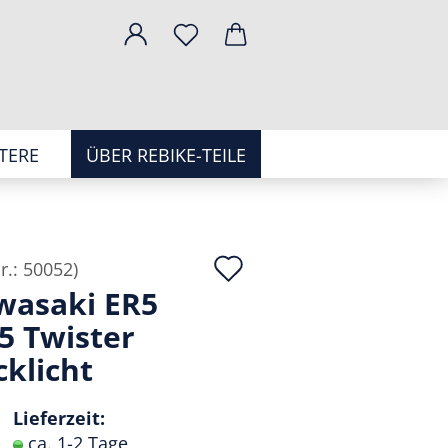
TERE
ÜBER REBIKE-TEILE
Auf
r.:
50052
)
wasaki ER5
den
5 Twister
Merkzettel
klicht
Lieferzeit:
ca. 1-2 Tage