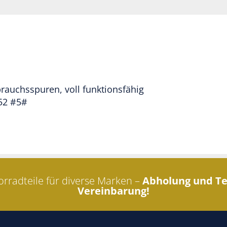
rauchsspuren, voll funktionsfähig
052 #5#
rradteile für diverse Marken –
Abholung und Te
Vereinbarung!