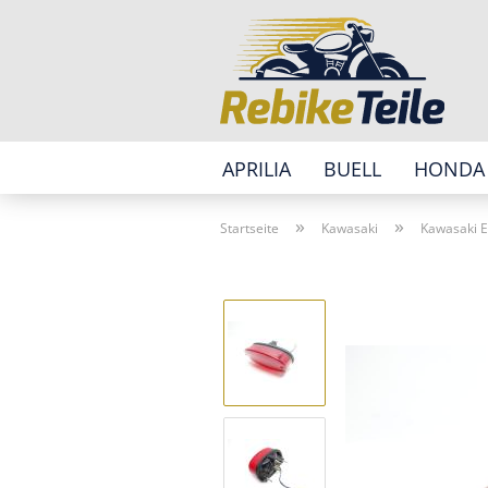
APRILIA
BUELL
HONDA
»
»
Startseite
Kawasaki
Kawasaki E