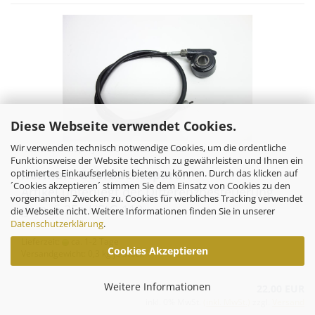
Diese Webseite verwendet Cookies.
Wir verwenden technisch notwendige Cookies, um die ordentliche
Kawasaki Zephyr 750 Tachoantrieb
Funktionsweise der Website technisch zu gewährleisten und Ihnen ein
normale Gebrauchsspuren
optimiertes Einkaufserlebnis bieten zu können. Durch das klicken auf
´Cookies akzeptieren´ stimmen Sie dem Einsatz von Cookies zu den
Artikel unterliegt der Differenzbesteuerung
vorgenannten Zwecken zu. Cookies für werbliches Tracking verwendet
gem. § 25a UStG 119
die Webseite nicht. Weitere Informationen finden Sie in unserer
Datenschutzerklärung
.
Lieferzeit:
ca. 1-2 Tage
Cookies Akzeptieren
Versandgewicht:
0,3
kg je Stück
Weitere Informationen
22,00 EUR
inkl. 0% MwSt.
(inkl. MwSt.)
zzgl.
Versand